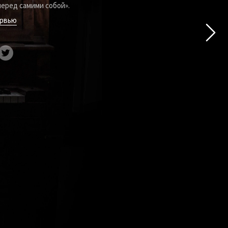
перед самими собой»
.
ервью