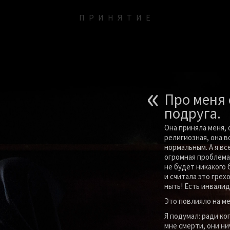
ПРИНЯТИ
Е
«
Про меня 
подруга.
Она приняла меня, 
религиозная, она вс
нормальным. А я все
огромная проблема,
не будет никакого 
и считала это грехо
ныть! Есть инвалид
Это повлияло на ме
Я подумал: ради ко
мне смерти, они ни