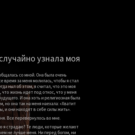
случайно узнала 
моя 
общалась со мной. Она была очень 
е время за меня молилась, чтобы я стал 
гда ныл об этом, я считал, что это моя 
 что жизнь идет под откос, что у меня 
будущего. И она хоть и религиозная была 
м, но она так на меня наехала: «Хватит 
ы, и они находят в себе силы жить».
ня. Все перевернулось во мне.
го я страдаю? Те люди, которые желают 
чем не лучше меня. Ни перед богом, 
ни 